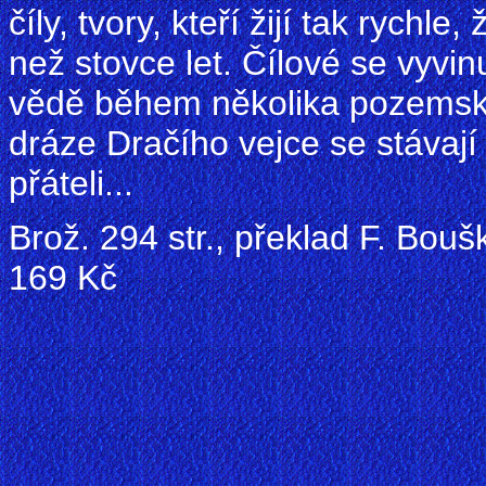
číly, tvory, kteří žijí tak rychl
než stovce let. Čílové se vyvi
vědě během několika pozemský
dráze Dračího vejce se stávají 
přáteli...
Brož. 294 str., překlad F. Bouš
169 Kč