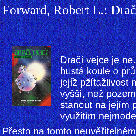
Forward, Robert L.: Drač
Dračí vejce je ne
hustá koule o pr
jejíž pžítažlivost
vyšší, než pozem
stanout na jejím 
využitím nejmode
Přesto na tomto neuvěřitelném s