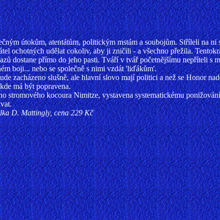
čným útokům, atentátům, politickým mstám a soubojům. Stříleli na ni sn
tel ochotných udělat cokoliv, aby ji zničili - a všechno přežila. Tento
azů dostane přímo do jeho pasti. Tváří v tvář početnějšímu nepříteli s
ém boji... nebo se společně s nimi vzdát 'liďákům'.
i bude zacházeno slušně, ale hlavní slovo mají politici a než se Honor n
 kde má být popravena.
vého stromového kocoura Nimitze, vystavena systematickému ponižování 
vat.
bálka D. Mattingly, cena 229 Kč