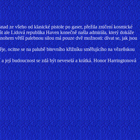
ad ze všeho od klasické pistole po gaser, přežila zničení kosmické
krát ale Lidová republika Haven konečně našla admirála, který dokáže
 mnohem větší palebnou silou má pouze dvě možnosti: dívat se, jak jsou
aděje, ocitne se na palubě bitevního křižníku směřujícího na vězeňskou
a její budoucnost se zdá být neveselá a krátká. Honor Harringtonová