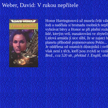
Weber, David: V rukou nepřítele
Honor Harringtonová už musela čelit vále
lodi a nadělala si hromadu osobních nepřá
vyhrávat bitvy a Honor se při plnění rozk
lidé, kterým velí, masakrováni ve zbytečn
Lidová armáda jí sice slíbí, že se zajatc
planetu příhodně pojmenovanou Peklo...
Je oddělena od ostatních důstojníků i s
však není z těch, kteří jsou zvyklí se vzdá
Brož., cca 520 str., překlad J. Engliš, o