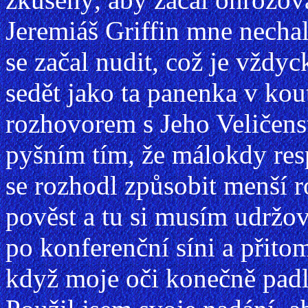
Jeremiáš Griffin mne nechal 
se začal nudit, což je vždy
sedět jako ta panenka v kout
rozhovorem s Jeho Veličenst
pyšním tím, že málokdy res
se rozhodl způsobit menší 
pověst a tu si musím udržov
po konferenční síni a přito
když moje oči konečně padly