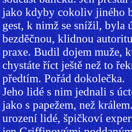
jako kdyby cokoliv jiného b
gest, k nimž se snížil, byla
bezděčnou, klidnou autoritu
praxe. Budil dojem muže, kt
chystáte říct ještě než to řek
předtím. Pořád dokolečka.
Jeho lidé s nim jednali s úc
jako s papežem, než králem.
urození lidé, špičkoví exper
jen Griffinovými poddanými