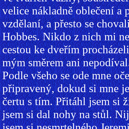
velice nákladně oblečení a 
vzdělaní, a přesto se chovali
Hobbes. Nikdo z nich mi ne
cestou ke dveřím procházeli
mým směrem ani nepodíval
Podle všeho se ode mne oče
připravený, dokud si mne j
čertu s tím. Přitáhl jsem si 
jsem si dal nohy na stůl. Ni
jsem si nesmrtelného Jeremi