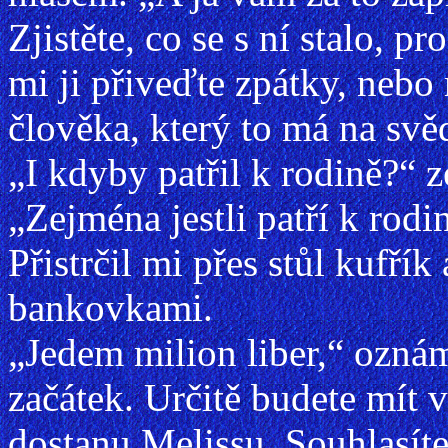
Zjistěte, co se s ní stalo, 
mi ji přiveďte zpátky, nebo 
člověka, který to má na sv
„I kdyby patřil k rodině?“ z
„Zejména jestli patří k rodi
Přistrčil mi přes stůl kufří
bankovkami.
„Jedem milion liber,“ oznámi
začátek. Určitě budete mít 
dostanu Melissu. Souhlasíte