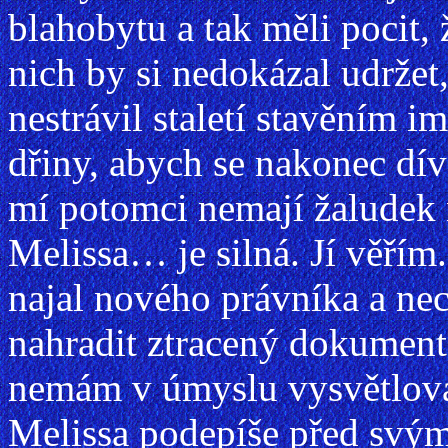
blahobytu a tak měli pocit, 
nich by si nedokázal udržet
nestrávil staletí stavěním im
dřiny, abych se nakonec díva
mí potomci nemají žaludek n
Melissa… je silná. Jí věří
najal nového právníka a nec
nahradit ztracený dokument
nemám v úmyslu vysvětlovat
Melissa podepíše před svý