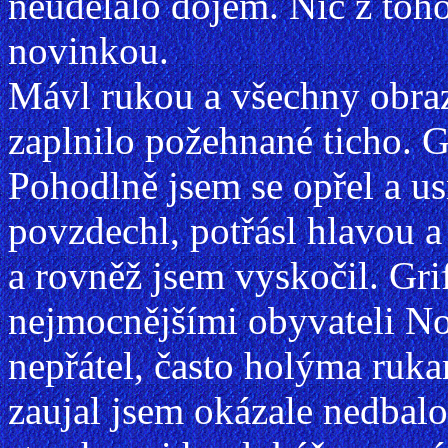
neudělalo dojem. Nic z toho
novinkou.
Mávl rukou a všechny obraz
zaplnilo požehnané ticho. G
Pohodlně jsem se opřel a us
povzdechl, potřásl hlavou a
a rovněž jsem vyskočil. Grif
nejmocnějšími obyvateli Noč
nepřátel, často holýma ruk
zaujal jsem okázale nedbal