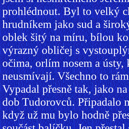
prohlédnout. Byl to velký ch
hrudníkem jako sud a širo
oblek šitý na míru, bílou k
výrazný obličej s vystoup
očima, orlím nosem a ústy, k
neusmívají. Všechno to rámo
Vypadal přesně tak, jako na
dob Tudorovců. Připadalo mi
když už mu bylo hodně přes
součást balíčku. Jen přestal