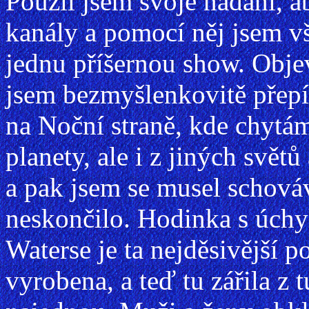
Použil jsem svoje nadání, a
kanály a pomocí něj jsem v
jednu příšernou show. Objev
jsem bezmyšlenkovitě přepí
na Noční straně, kde chytám
planety, ale i z jiných svět
a pak jsem se musel schová
neskončilo. Hodinka s úchy
Waterse je ta nejděsivější p
vyrobena, a teď tu zářila z