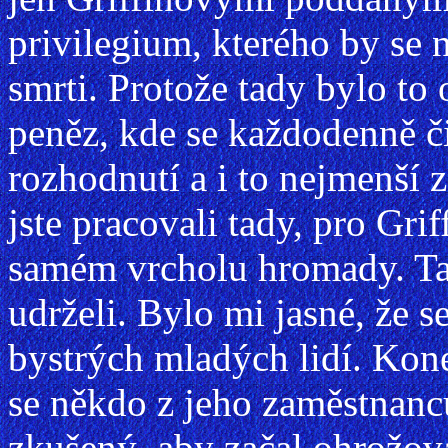
privilegium, kterého by se
smrti. Protože tady bylo to
peněz, kde se každodenně či
rozhodnutí a i to nejmenší z
jste pracovali tady, pro Grif
samém vrcholu hromady. Tak 
udrželi. Bylo mi jasné, že s
bystrých mladých lidí. Kone
se někdo z jeho zaměstnanců
zkušený, aby začal ohrožova