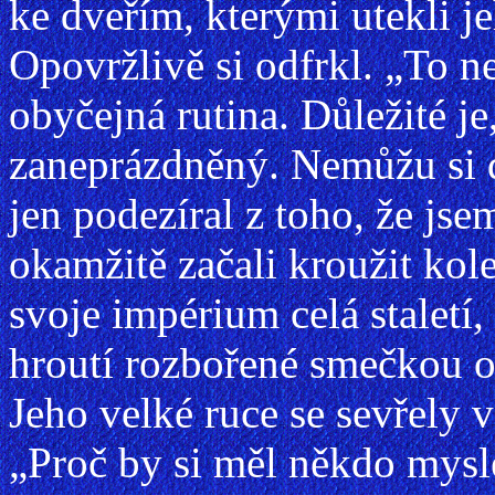
ke dveřím, kterými utekli je
Opovržlivě si odfrkl. „To n
obyčejná rutina. Důležité je
zaneprázdněný. Nemůžu si d
jen podezíral z toho, že js
okamžitě začali kroužit ko
svoje impérium celá staletí,
hroutí rozbořené smečkou o
Jeho velké ruce se sevřely v
„Proč by si měl někdo myslet