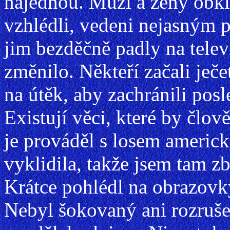
najednou. Muži a ženy obklo
vzhlédli, vedeni nejasným p
jim bezděčně padly na televi
změnilo. Někteří začali ječet
na útěk, aby zachránili posl
Existují věci, které by člo
je prováděl s losem americk
vyklidila, takže jsem tam zb
Krátce pohlédl na obrazovky,
Nebyl šokovaný ani rozruše