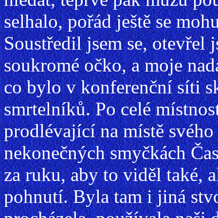
selhalo, pořád ještě se moh
Soustředil jsem se, otevřel j
soukromé očko, a moje nadá
co bylo v konferenční síti 
smrtelníků. Po celé místnos
prodlévající na místě svého
nekonečných smyčkách Času.
za ruku, aby to viděl také, 
pohnutí. Byla tam i jiná stvo