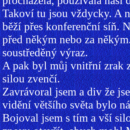
procházela, používala naši 
Takoví tu jsou vždycky. A 
běží přes konferenční síň. N
před někým nebo za někým. 
soustředěný výraz.
A pak byl můj vnitřní zrak 
silou zvenčí.
Zavrávoral jsem a div že js
vidění většího světa bylo n
Bojoval jsem s tím a vší sil