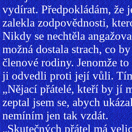
vydírat. Předpokládám, že je
zalekla zodpovědnosti, ktero
Nikdy se nechtěla angažo
možná dostala strach, co by 
členové rodiny. Jenomže to 
ji odvedli proti její vůli. Tí
„Nějací přátelé, kteří by jí
zeptal jsem se, abych ukázal
nemíním jen tak vzdát.
„Skutečných přátel má veli