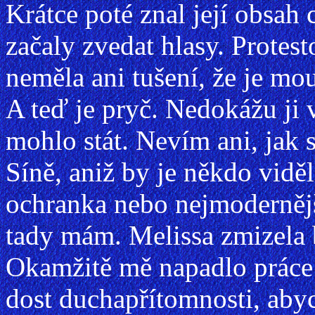
Krátce poté znal její obsah
začaly zvedat hlasy. Protest
neměla ani tušení, že je mo
A teď je pryč. Nedokážu ji v
mohlo stát. Nevím ani, jak s
Síně, aniž by je někdo viděl
ochranka nebo nejmodernějš
tady mám. Melissa zmizela 
Okamžitě mě napadlo práce 
dost duchapřítomnosti, abyc