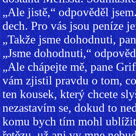
„Ale jistě,“ odpověděl jse
dech. Pro vás jsou peníze j
„Takže jsme dohodnuti, pan
„Jsme dohodnuti,“ odpovědě
„Ale chápejte mě, pane Griff
vám zjistil pravdu o tom, c
ten kousek, který chcete sly
nezastavím se, dokud to ne
komu bych tím mohl ublížit
řetězu, už ani vy mne nebud