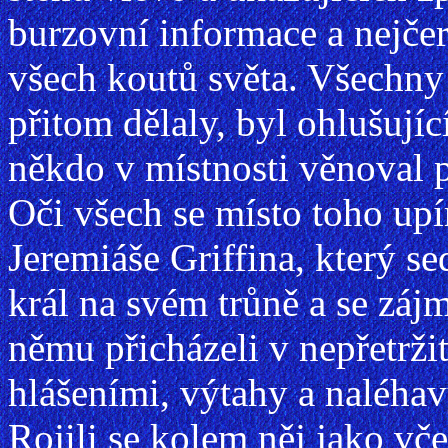
burzovní informace a nejčers
všech koutů světa. Všechny
přitom dělaly, byl ohlušujíc
někdo v místnosti věnoval 
Oči všech se místo toho upí
Jeremiáše Griffina, který se
král na svém trůně a se záj
němu přicházeli v nepřetrž
hlášeními, výtahy a naléhav
Rojili se kolem něj jako vč