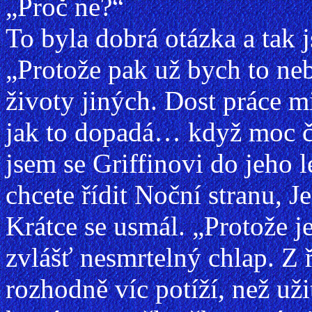
„Proč ne?“
To byla dobrá otázka a tak j
„Protože pak už bych to neb
životy jiných. Dost práce mi
jak to dopadá… když moc č
jsem se Griffinovi do jeho 
chcete řídit Noční stranu, J
Krátce se usmál. „Protože je
zvlášť nesmrtelný chlap. Z 
rozhodně víc potíží, než užit