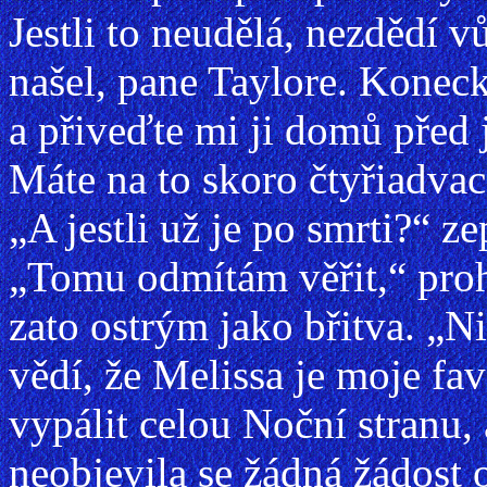
Jestli to neudělá, nezdědí vů
našel, pane Taylore. Konecko
a přiveďte mi ji domů před
Máte na to skoro čtyřiadvac
„A jestli už je po smrti?“ ze
„Tomu odmítám věřit,“ proh
zato ostrým jako břitva. „N
vědí, že Melissa je moje fav
vypálit celou Noční stranu,
neobjevila se žádná žádost