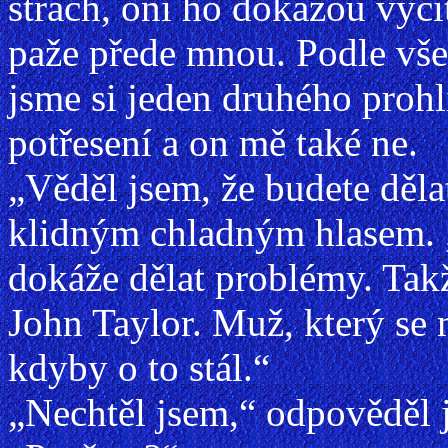
strach, oni ho dokážou vycít
paže přede mnou. Podle vše
jsme si jeden druhého prohl
potřesení a on mě také ne.
„Věděl jsem, že budete děla
klidným chladným hlasem. „
dokáže dělat problémy. Takž
John Taylor. Muž, který se 
kdyby o to stál.“
„Nechtěl jsem,“ odpověděl 