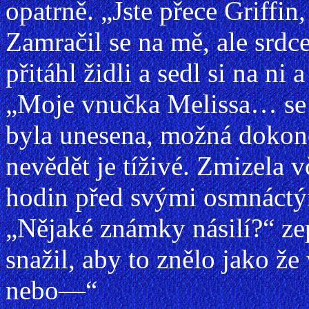
opatrně. „Jste přece Griffin
Zamračil se na mě, ale srdc
přitáhl židli a sedl si na ni
„Moje vnučka Melissa… se z
byla unesena, možná dokon
nevědět je tíživé. Zmizela 
hodin před svými osmnáctý
„Nějaké známky násilí?“ zep
snažil, aby to znělo jako ž
nebo—“