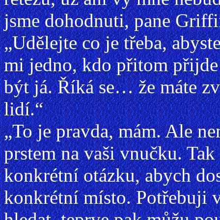
jsme dohodnuti, pane Griff
„Udělejte co je třeba, abyste
mi jedno, kdo přitom přijd
být já. Říká se… že máte zv
lidí.“
„To je pravda, mám. Ale ne
prstem na vaši vnučku. Tak
konkrétní otázku, abych do
konkrétní místo. Potřebuji
hledat, teprve pak můžu pou