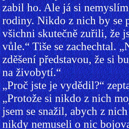
zabil ho. Ale já si nemyslí
rodiny. Nikdo z nich by se 
všichni skutečně zuřili, že 
vůle.“ Tiše se zachechtal. 
zděšení představou, že si b
na živobytí.“
„Proč jste je vydědil?“ zept
„Protože si nikdo z nich mo
jsem se snažil, abych z nic
nikdy nemuseli o nic bojova