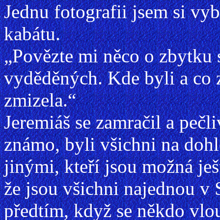
Jednu fotografii jsem si vybr
kabátu.
„Povězte mi něco o zbytku s
vyděděných. Kde byli a co 
zmizela.“
Jeremiáš se zamračil a pečli
známo, byli všichni na doh
jinými, kteří jsou možná je
že jsou všichni najednou v
předtím, když se někdo vlo