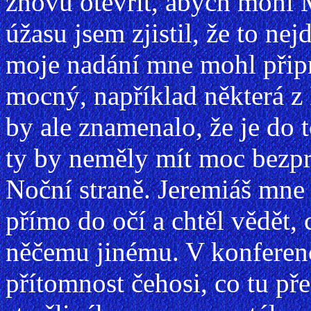
znovu otevřít, abych mohl 
úžasu jsem zjistil, že to nej
moje nadání mne mohl připr
mocný, například některá z
by ale znamenalo, že je do
ty by neměly mít moc bezpr
Noční straně. Jeremiáš mne
přímo do očí a chtěl vědět, 
něčemu jinému. V konferenčn
přítomnost čehosi, co tu př