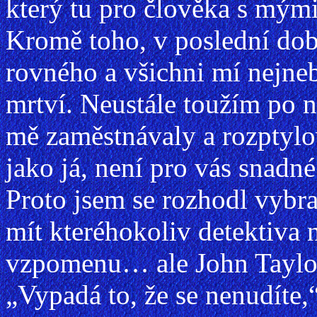
který tu pro člověka s mým
Kromě toho, v poslední do
rovného a všichni mí nejneb
mrtví. Neustále toužím po 
mě zaměstnávaly a rozptylov
jako já, není pro vás snadn
Proto jsem se rozhodl vybra
mít kteréhokoliv detektiva 
vzpomenu… ale John Taylor 
„Vypadá to, že se nenudíte,