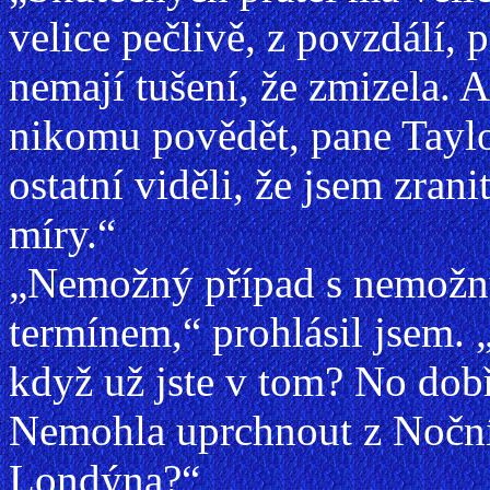
velice pečlivě, z povzdálí, 
nemají tušení, že zmizela. A
nikomu povědět, pane Taylo
ostatní viděli, že jsem zran
míry.“
„Nemožný případ s nemož
termínem,“ prohlásil jsem. 
když už jste v tom? No dob
Nemohla uprchnout z Noční
Londýna?“