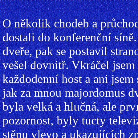
O několik chodeb a průchod
dostali do konferenční síně.
dveře, pak se postavil stra
vešel dovnitř. Vkráčel jsem
každodenní host a ani jsem 
jak za mnou majordomus dve
byla velká a hlučná, ale pr
pozornost, byly tucty telev
stěnu vlevo a ukazujících z