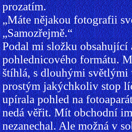
prozatím.
„Máte nějakou fotografii sv
„Samozřejmě.“
Podal mi složku obsahující 
pohlednicového formátu. Me
štíhlá, s dlouhými světlými
prostým jakýchkoliv stop l
upírala pohled na fotoapará
nedá věřit. Mít obchodní im
nezanechal. Ale možná v so