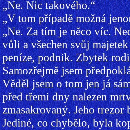
„Ne. Nic takového.“
„V tom případě možná jen
„Ne. Za tím je něco víc. N
vůli a všechen svůj majetek
peníze, podnik. Zbytek rod
Samozřejmě jsem předpoklád
Věděl jsem o tom jen já sám
před třemi dny nalezen mrtv
zmasakrovaný. Jeho trezor b
Jediné, co chybělo, byla ko