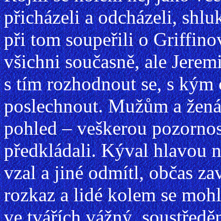
přicházeli a odcházeli, shlu
při tom soupeřili o Griffin
všichni současně, ale Jerem
s tím rozhodnout se, s kým 
poslechnout. Mužům a žená
pohled – veškerou pozornos
předkládali. Kýval hlavou ne
vzal a jiné odmítl, občas 
rozkaz a lidé kolem se mohl
ve tvářích vážný, soustředě